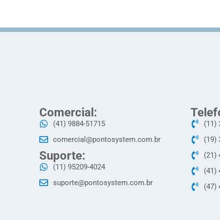
Comercial:
Telef
(41) 9884-51715
(11)
comercial@pontosystem.com.br
(19)
Suporte:
(21)
(11) 95209-4024
(41)
suporte@pontosystem.com.br
(47)