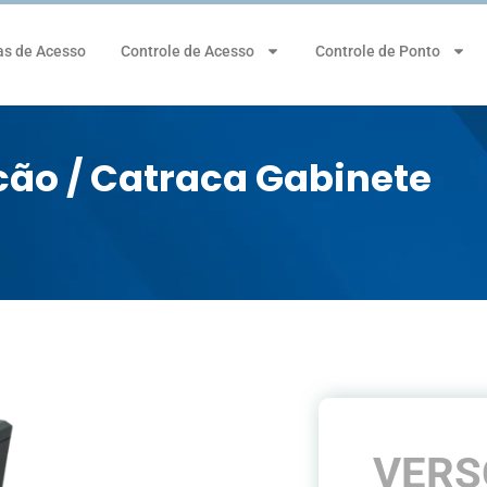
as de Acesso
Controle de Acesso
Controle de Ponto
cão / Catraca Gabinete
VERS